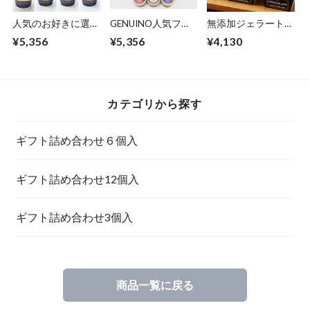
人気のお好きに選べ
GENUINO人気フレ
無添加ジェラート9
るフレーバー 12
ーバー詰合せ12個
個セット
¥5,356
¥5,356
¥4,130
個セット
セット（プレミアム
ミルク、ファームミ
ルク、岡山県産いち
ご、岡山県産白桃、
岡山県産ピオーネ、
カテゴリから探す
抹茶各2個）
ギフト詰め合わせ６個入
ギフト詰め合わせ12個入
ギフト詰め合わせ3個入
商品一覧に戻る