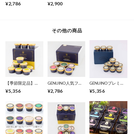
ーバー詰合せ6個セ
ジェラートセット
¥2,786
¥2,900
ット（プレミアムミ
（６個セット）
ルク、ファームミル
ク、岡山県産いち
ご、岡山県産白桃、
岡山県産ピオーネ、
その他の商品
抹茶各１個）
【季節限定品】
GENUINO人気フレ
GENUINOプレミア
GENUINOおかやま
ーバー詰合せ6個セ
ムミルク詰め合わせ
¥5,356
¥2,786
¥5,356
バナナ詰合せセット
ット（プレミアムミ
セット12個
12個
ルク、ファームミル
ク、岡山県産いち
ご、岡山県産白桃、
岡山県産ピオーネ、
抹茶各１個）