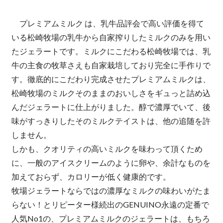
プレミアムミルク は、乳牛品評会で高い評価を得て
いる松崎牧場の乳牛から自家搾りしたミルクのみを用い
たジェラートです。ミルクにこだわる松崎牧場では、乳
牛の主食の牧草さえも自家栽培しており完全に手作りで
す。徹底的にこだわり完成させたプレミアムミルクは、
松崎牧場のミルクそのままのおいしさをギュっと詰め込
んだジェラートに仕上がりました。醇で濃厚でいて、後
味がすっきりしたそのミルクテイストは、他の追随を許
しません。
しかも、クオリティの高いミルクを味わって頂くため
に、一般のアイスクリームのように卵や、余計なものを
加えておらず、カロリーが低く健康的です。
牧場ジェラートならではの濃厚なミルクの味わいがたま
らない！とリピーター様続出のGENUINO永遠の定番で
人気No1の、プレミアムミルクのジェラートは、もちろ