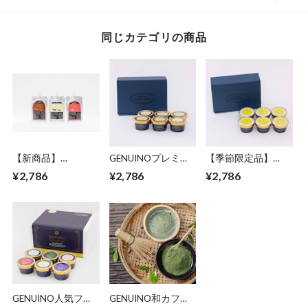
同じカテゴリの商品
【新商品】
GENUINOプレミア
【季節限定品】
GENUINOワンハン
ムミルク詰め合わせ
GENUINOおかやま
¥2,786
¥2,786
¥2,786
ドジェラート６個セ
セット6個
バナナ詰合せセット
ット
6個
GENUINO人気フレ
GENUINO和カフェ